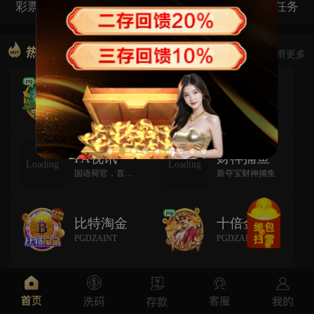
彩票游戏
体育游戏
电竞游戏
优惠任务
右滑更多
麻将胡了2
麻将胡了
PGDZAINT
PGDZAINT
新葡京
/07/23
PA视讯
财神捕鱼
Loading
Loading
国语荷官，首创6张牌
新夺宝财神捕鱼
比特淘金
十倍金牛
PGDZAINT
PGDZAINT
BBIN视讯
炸金花
Loading
Loading
最富现场感，最佳体验